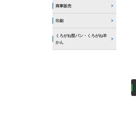
商事販売
印刷
くろがね堅パン・くろがね羊
かん