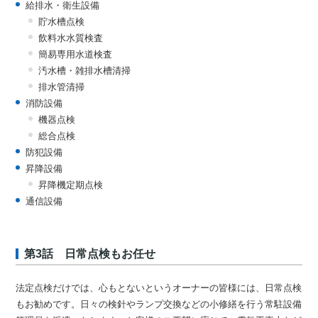
給排水・衛生設備
貯水槽点検
飲料水水質検査
簡易専用水道検査
汚水槽・雑排水槽清掃
排水管清掃
消防設備
機器点検
総合点検
防犯設備
昇降設備
昇降機定期点検
通信設備
第3話 日常点検もお任せ
法定点検だけでは、心もとないというオーナーの皆様には、日常点検
もお勧めです。日々の検針やランプ交換などの小修繕を行う常駐設備