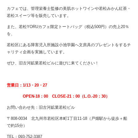
カフェでは、管理栄養士監修の美肌ホットワインや若松みかん紅茶・
若松スイーツ等を販売しています。
また、若松YORUカフェ限定トートバッグ（税込500円）の売上20％
を、
若松区にある障害児入所施設小池学園へ文房具のプレゼントをするチ
ャリティ企画を実施しています。
ぜひ、旧古河鉱業若松ビルに遊びに来てください！
営業日：1/13・20・27
OPEN-18：00 CLOSE-21：00（L.O.-20：30）
お問い合わせ先：旧古河鉱業若松ビル
〒808-0034 北九州市若松区本町1丁目11-18（戸畑駅から徒歩＋船
で約15分）
TEL：093-752-3387